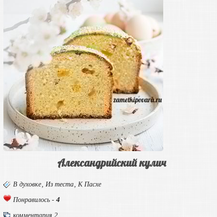
Александрийский кулич
В духовке
,
Из теста
,
К Пасхе
4
Понравилось -
комментария 2