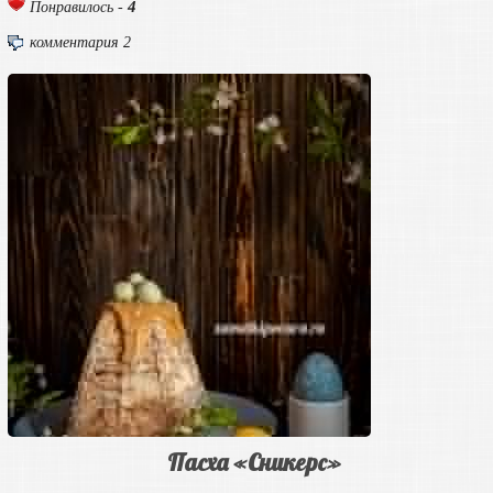
4
Понравилось -
комментария 2
Пасха «Сникерс»