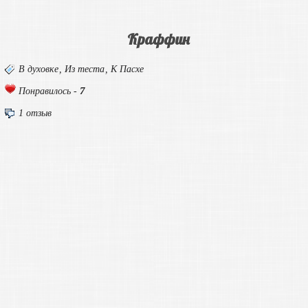
Краффин
В духовке
,
Из теста
,
К Пасхе
7
Понравилось -
1 отзыв