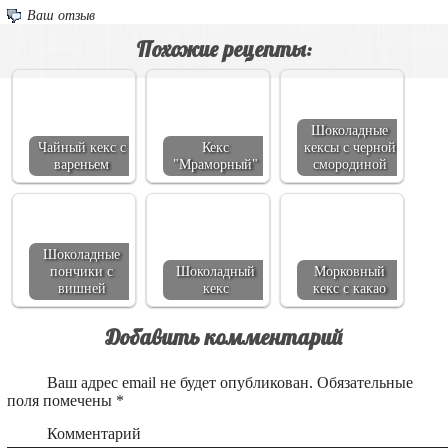
Ваш отзыв
Похожие рецепты:
Шоколадные
Чайный кекс с
Кекс
кексы с черной
вареньем
"Мраморный"
смородиной
Шоколадные
пончики с
Шоколадный
Морковный
вишней
кекс
кекс с какао
Добавить комментарий
Ваш адрес email не будет опубликован.
Обязательные
поля помечены
*
Комментарий