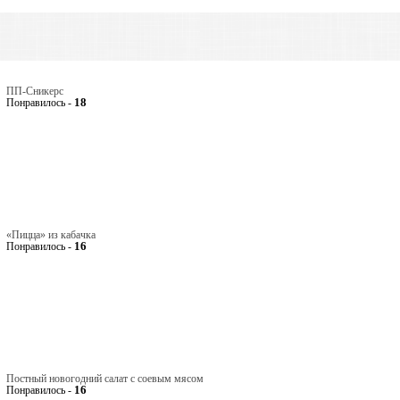
ПП-Сникерс
18
Понравилось -
«Пицца» из кабачка
16
Понравилось -
Постный новогодний салат с соевым мясом
16
Понравилось -