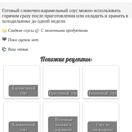
Готовый сливочно-карамельный соус можно использовать
горячим сразу после приготовления или охладить и хранить в
холодильнике до одной недели.
Сладкие соусы
С молочными продуктами
Пока оценок нет
Ваш отзыв
Похожие рецепты:
Карамельный
соус
Ирисочный соус
Вишневый соус
Яблочные
Клюквенный
ньокки в
Соус из
соус
карамели
смородины.