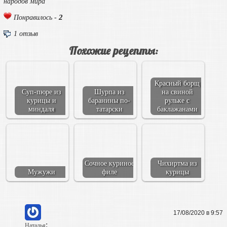
народов мира
2
Понравилось -
1 отзыв
Похожие рецепты:
Красный борщ
Суп-пюре из
Шурпа из
на свиной
курицы и
баранины по-
рульке с
миндаля
татарски
баклажанами
Сочное куриное
Чихиртма из
Мужужи
филе
курицы
17/08/2020 в 9:57
:
Наталья