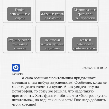
Грибы,
Маринованные
запеченные с
Жареные грибы
грибы по-
сыром
с тархуном
венесуэльски
Куриное филе с
Пекинская
Телячьи
грибами в
капуста тушеная
отбивные с
сливках
с грибами
грибным соусом
02/08/2011 в 19:02
:
korifanta
Я сама большая любительница придумывать
яичницы с чем-нибудь вкусненьким! Особенно, когда не
хочется долго стоять на кухне. А как увидела эту на
фотографии, то сразу же решила, что надо такую
приготовить. Хоть фраза и избитая, что «быстро, вкусно,
питательно», но ведь так оно и есть! Еще надо добавить,
что и красиво!