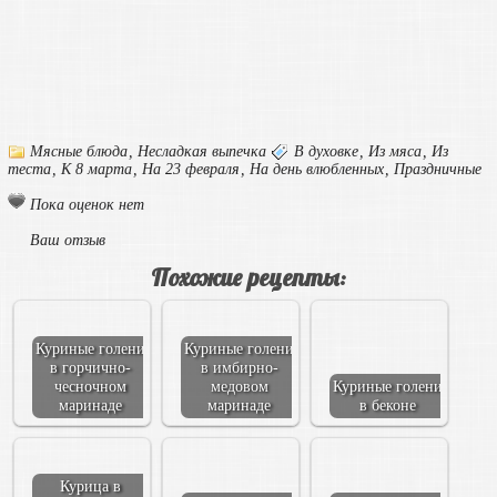
Мясные блюда
,
Несладкая выпечка
В духовке
,
Из мяса
,
Из
теста
,
К 8 марта
,
На 23 февраля
,
На день влюбленных
,
Праздничные
Пока оценок нет
Ваш отзыв
Похожие рецепты:
Куриные голени
Куриные голени
в горчично-
в имбирно-
чесночном
медовом
Куриные голени
маринаде
маринаде
в беконе
Курица в