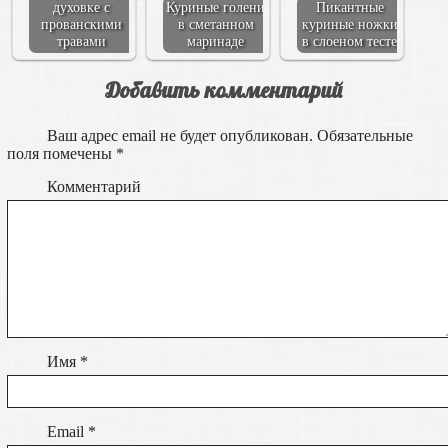
духовке с
Куриные голени
Пикантные
прованскими
в сметанном
куриные ножки
травами
маринаде
в слоеном тесте
Добавить комментарий
Ваш адрес email не будет опубликован.
Обязательные
поля помечены
*
Комментарий
Имя
*
Email
*