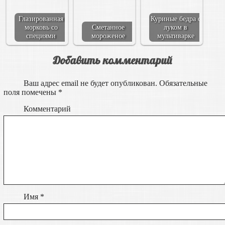
Глазированная
Куриные бедра с
морковь со
Сметанное
луком в
специями
мороженое
мультиварке
Добавить комментарий
Ваш адрес email не будет опубликован.
Обязательные
поля помечены
*
Комментарий
Имя
*