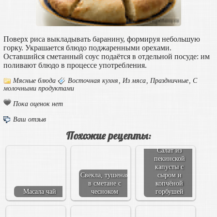
Поверх риса выкладывать баранину, формируя небольшую
горку. Украшается блюдо поджаренными орехами.
Оставшийся сметанный соус подаётся в отдельной посуде: им
поливают блюдо в процессе употребления.
Мясные блюда
Восточная кухня
,
Из мяса
,
Праздничные
,
С
молочными продуктами
Пока оценок нет
Ваш отзыв
Похожие рецепты:
Салат из
пекинской
капусты с
Свекла, тушеная
сыром и
в сметане с
копчёной
Масала чай
чесноком
горбушей