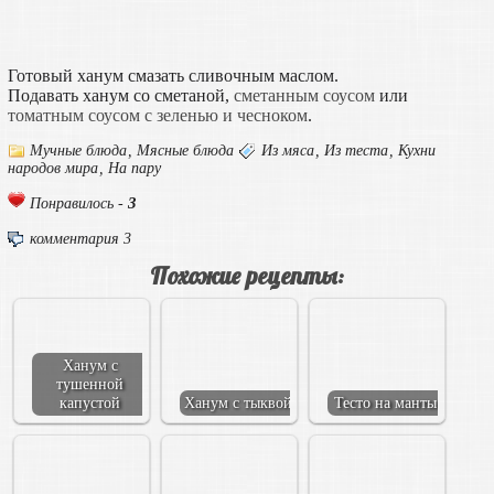
Готовый ханум смазать сливочным маслом.
Подавать ханум со сметаной,
сметанным соусом
или
томатным соусом с зеленью и чесноком
.
Мучные блюда
,
Мясные блюда
Из мяса
,
Из теста
,
Кухни
народов мира
,
На пару
3
Понравилось -
комментария 3
Похожие рецепты:
Ханум с
тушенной
капустой
Ханум с тыквой
Тесто на манты