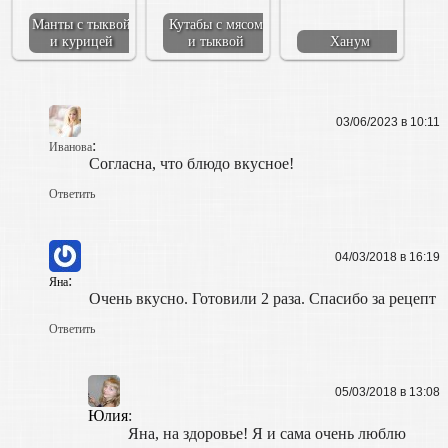
Манты с тыквой
Кутабы с мясом
и курицей
и тыквой
Ханум
03/06/2023 в 10:11
:
Иванова
Согласна, что блюдо вкусное!
Ответить
04/03/2018 в 16:19
:
Яна
Очень вкусно. Готовили 2 раза. Спасибо за рецепт
Ответить
05/03/2018 в 13:08
Юлия
:
Яна, на здоровье! Я и сама очень люблю