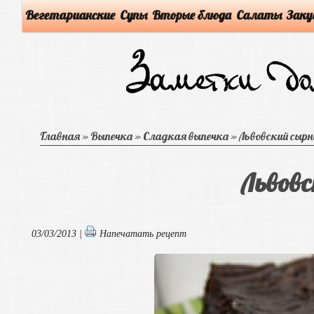
Вегетарианские
Супы
Вторые блюда
Салаты
Заку
Главная
»
Выпечка
»
Сладкая выпечка
»
Львовский сыр
Львовс
03/03/2013 |
Напечатать рецепт