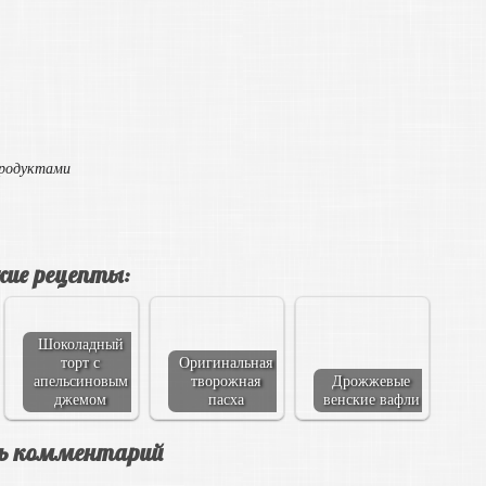
продуктами
ие рецепты:
Шоколадный
торт с
Оригинальная
апельсиновым
творожная
Дрожжевые
джемом
пасха
венские вафли
ь комментарий