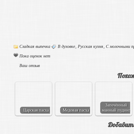
Сладкая выпечка
В духовке
,
Русская кухня
,
С молочными 
Пока оценок нет
Ваш отзыв
Похож
Запечённый
Царская пасха
Медовая пасха
манный пудинг
Добавит