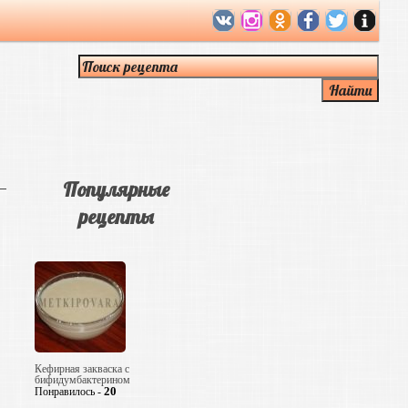
Популярные
рецепты
Кефирная закваска с
бифидумбактерином
20
Понравилось -