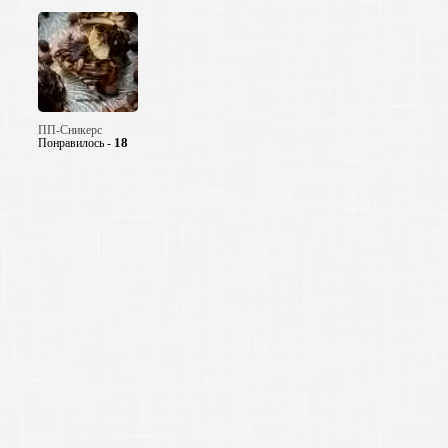
ПП-Сникерс
18
Понравилось -