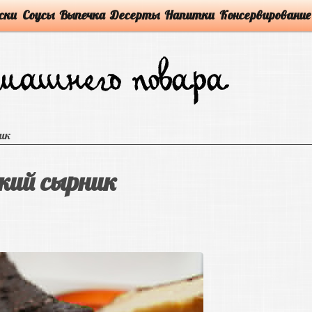
ски
Соусы
Выпечка
Десерты
Напитки
Консервирование
ник
кий сырник