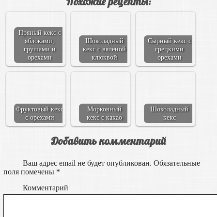
Похожие рецепты:
Пряный кекс с
яблоками,
Шоколадный
Сырный кекс с
грушами и
кекс с вяленой
грецкими
орехами
клюквой
орехами
Фруктовый кекс
Морковный
Шоколадный
с орехами
кекс с какао
кекс
Добавить комментарий
Ваш адрес email не будет опубликован.
Обязательные
поля помечены
*
Комментарий