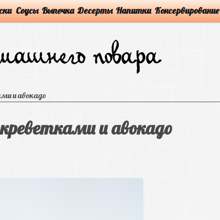
ски
Соусы
Выпечка
Десерты
Напитки
Консервирование
ами и авокадо
 креветками и авокадо