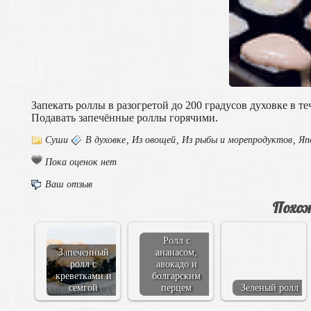
Запекать роллы в разогретой до 200 градусов духовке в те
Подавать запечённые роллы горячими.
Суши
В духовке
,
Из овощей
,
Из рыбы и морепродуктов
,
Яп
Пока оценок нет
Ваш отзыв
Похож
Ролл с
Запеченный
ананасом,
ролл с
авокадо и
креветками и
болгарским
семгой
перцем
Зеленый ролл