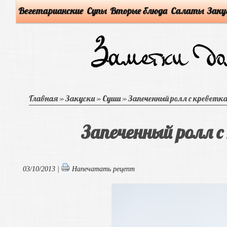
Вегетарианские
Супы
Вторые блюда
Салаты
Заку
Главная
»
Закуски
»
Суши
»
Запеченный ролл с креветк
Запеченный ролл с
03/10/2013 |
Напечатать рецепт