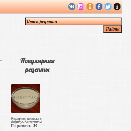
Популярные
рецепты
Кефирная закваска с
бифидумбактерином
20
Понравилось -