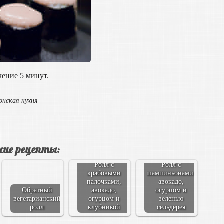
чение 5 минут.
онская кухня
ие рецепты:
Ролл с
Ролл с
крабовыми
шампиньонами,
палочками,
авокадо,
Обратный
авокадо,
огурцом и
вегетарианский
огурцом и
зеленью
ролл
клубникой
сельдерея