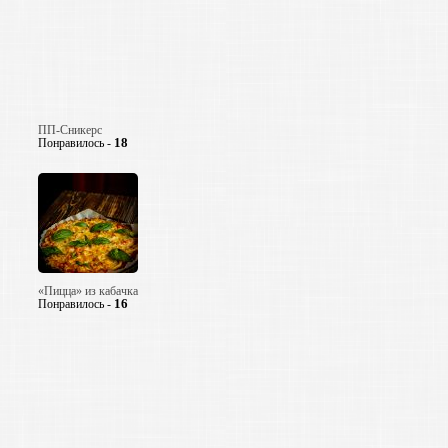
ПП-Сникерс
18
Понравилось -
«Пицца» из кабачка
16
Понравилось -