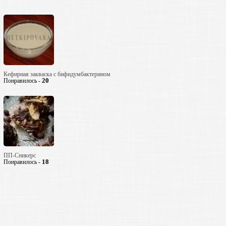
Кефирная закваска с бифидумбактерином
20
Понравилось -
ПП-Сникерс
18
Понравилось -