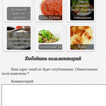
Поке с
кабачками-
Домашний
карри, жареным
хумус из
яйцом и
арахиса
Соус Тонкацу
помидорами
Ролл с
крабовым мясом
и сливочным
сыром
Чечевичный дал
Хумус
Добавить комментарий
Ваш адрес email не будет опубликован.
Обязательные
поля помечены
*
Комментарий