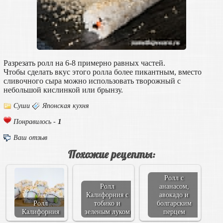
Разрезать ролл на 6-8 примерно равных частей.
Чтобы сделать вкус этого ролла более пикантным, вместо
сливочного сыра можно использовать творожный с
небольшой кислинкой или брынзу.
Суши
Японская кухня
1
Понравилось -
Ваш отзыв
Похожие рецепты:
Ролл с
Ролл
ананасом,
Калифорния с
авокадо и
Ролл
тобико и
болгарским
Калифорния
зеленым луком
перцем