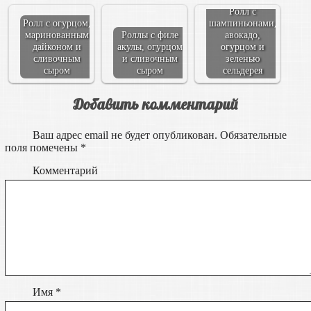
Ролл с
Ролл с огурцом,
шампиньонами,
маринованным
Роллы с филе
авокадо,
дайконом и
акулы, огурцом
огурцом и
сливочным
и сливочным
зеленью
сыром
сыром
сельдерея
Добавить комментарий
Ваш адрес email не будет опубликован.
Обязательные
поля помечены
*
Комментарий
Имя
*