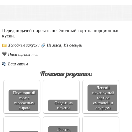
Перед подачей порезать печёночный торт на порционные
куски.
Холодные закуски
Из мяса
,
Из овощей
Пока оценок нет
Ваш отзыв
Похожие рецепты:
Легкий
Печеночный
печеночный
торт с
торт со
творожным
Оладьи из
сметаной и
сыром
печени
огурцом
Печень,