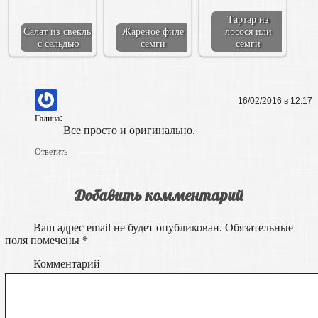
Тартар из
Салат из свеклы
Жареное филе
лосося или
с сельдью
семги
семги
16/02/2016 в 12:17
:
Галина
Все просто и оригинально.
Ответить
Добавить комментарий
Ваш адрес email не будет опубликован.
Обязательные
поля помечены
*
Комментарий