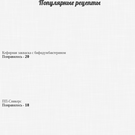
Популярные рецепты
Кефирная закваска с бифидумбактерином
20
Понравилось -
ПП-Сникерс
18
Понравилось -