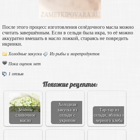
После этого процесс изготовления селёдочного масла можно
считать завершённым. Если в сельди была икра, то её можно
аккуратно вмешать в масло ложкой, стараясь не повредить
икринки.
Холодные закуски
Из рыбы и морепродуктов
Пока оценок нет
1 отзыв
Похожие рецепты:
Холодная
Зелёное
закуска из
Тар-тар из
сливочное
сельди с
сельди, яблока и
масло
укропом
черного хлеба