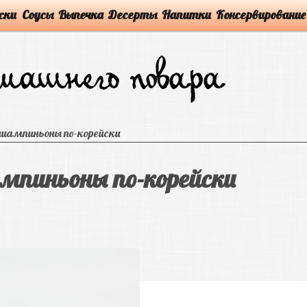
ски
Соусы
Выпечка
Десерты
Напитки
Консервирование
шампиньоны по-корейски
мпиньоны по-корейски