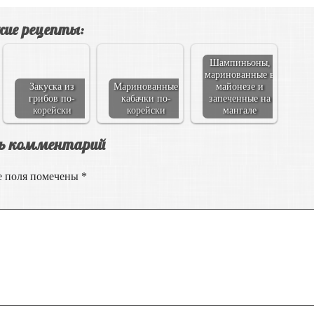
ие рецепты:
Шампиньоны,
маринованные в
Закуска из
Маринованные
майонезе и
грибов по-
кабачки по-
запеченные на
корейски
корейски
мангале
ь комментарий
е поля помечены
*