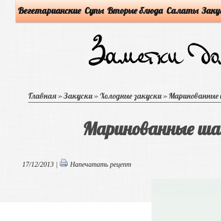
Вегетарианские
Супы
Вторые блюда
Салаты
Заку
Главная
»
Закуски
»
Холодные закуски
»
Маринованные 
Маринованные ша
17/12/2013 |
Напечатать рецепт