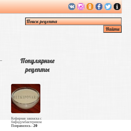
Популярные
рецепты
Кефирная закваска с
бифидумбактерином
20
Понравилось -