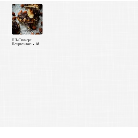
ПП-Сникерс
18
Понравилось -