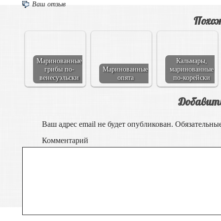
Ваш отзыв
Похож
Маринованные
Кальмары,
грибы по-
Маринованные
маринованные
венесуэльски
опята
по-корейски
Добавит
Ваш адрес email не будет опубликован.
Обязательны
Комментарий