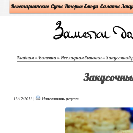
Вегетарианские
Супы
Вторые блюда
Салаты
Заку
Главная
»
Выпечка
»
Несладкая выпечка
»
Закусочный 
Закусочны
13/12/2011 |
Напечатать рецепт