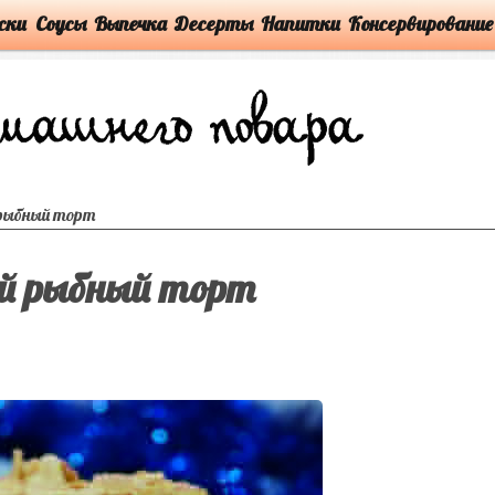
ски
Соусы
Выпечка
Десерты
Напитки
Консервирование
рыбный торт
й рыбный торт