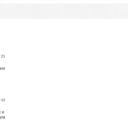
7:21
 нн
0:12
м и
щем