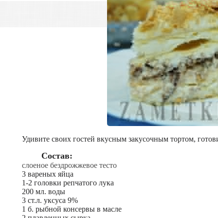
Удивите своих гостей вкусным закусочным тортом, готов
Состав:
слоеное бездрожжевое тесто
3 вареных яйца
1-2 головки репчатого лука
200 мл. воды
3 ст.л. уксуса 9%
1 б. рыбной консервы в масле
2 плавленных сырка