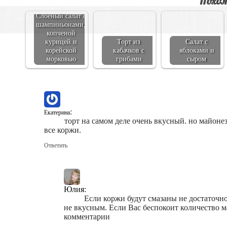
Похож
Слоеный салат с
шампиньонами,
копченой
курицей и
Торт из
Салат с
корейской
кабачков с
яблоками и
морковью
грибами
сыром
:
Екатерина
торт на самом деле очень вкусный. но майонез
все коржи.
Ответить
Юлия
:
Если коржи будут смазаны не достаточно
не вкусным. Если Вас беспокоит количество м
комментарии