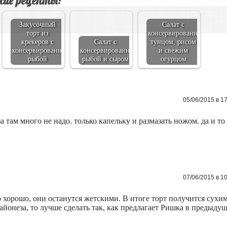
ие рецепты:
Закусочный
Салат с
торт из
консервированным
крекеров с
Салат с
тунцом, рисом
консервированной
консервированной
и свежим
рыбой
рыбой и сыром
огурцом
05/06/2015 в 1
а там много не надо. только капельку и размазать ножом. да и то
07/06/2015 в 1
 хорошо, они останутся жетскими. В итоге торт получится сухи
айонеза, то лучше сделать так, как предлагает Ришка в предыду