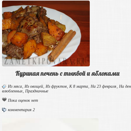
Куриная печень с тыквой и яблоками
Из мяса
,
Из овощей
,
Из фруктов
,
К 8 марта
,
На 23 февраля
,
На ден
влюбленных
,
Праздничные
Пока оценок нет
комментария 2