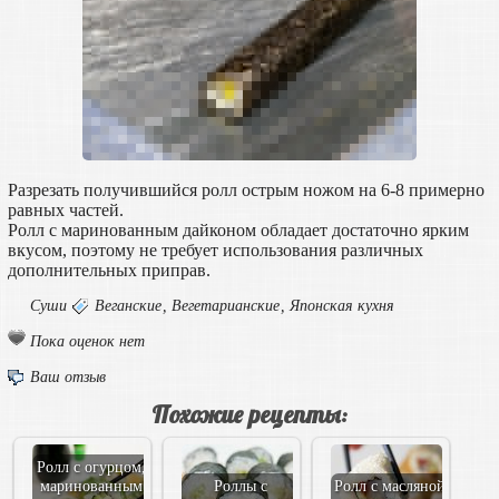
Разрезать получившийся ролл острым ножом на 6-8 примерно
равных частей.
Ролл с маринованным дайконом обладает достаточно ярким
вкусом, поэтому не требует использования различных
дополнительных приправ.
Суши
Веганские
,
Вегетарианские
,
Японская кухня
Пока оценок нет
Ваш отзыв
Похожие рецепты:
Ролл с огурцом,
маринованным
Роллы с
Ролл с масляной