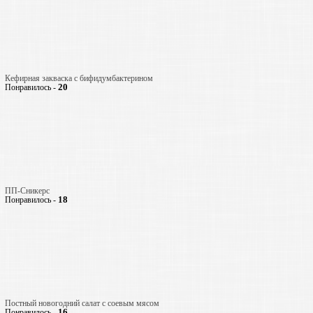
Кефирная закваска с бифидумбактерином
20
Понравилось -
ПП-Сникерс
18
Понравилось -
Постный новогодний салат с соевым мясом
16
Понравилось -