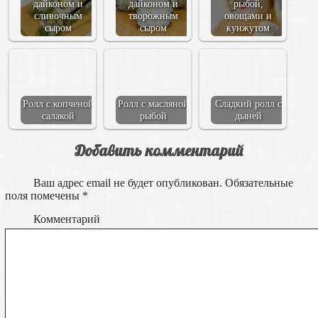
дайконом и
дайконом и
рыбой,
сливочным
творожным
овощами и
сыром
сыром
кунжутом
Ролл с копченой
Ролл с масляной
Сладкий ролл с
салакой
рыбой
дыней
Добавить комментарий
Ваш адрес email не будет опубликован.
Обязательные
поля помечены
*
Комментарий