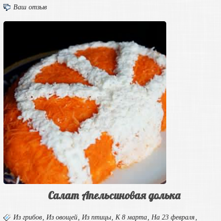
Ваш отзыв
Салат Апельсиновая долька
Из грибов
,
Из овощей
,
Из птицы
,
К 8 марта
,
На 23 февраля
,